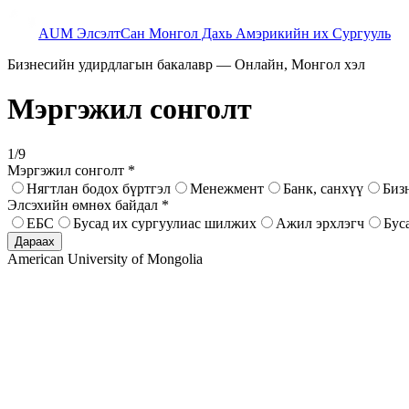
AUM Элсэлт
Сан Монгол Дахь Амэрикийн их Сургууль
Бизнесийн удирдлагын бакалавр — Онлайн, Монгол хэл
Мэргэжил сонголт
1
/
9
Мэргэжил сонголт
*
Нягтлан бодох бүртгэл
Менежмент
Банк, санхүү
Биз
Элсэхийн өмнөх байдал
*
ЕБС
Бусад их сургуулиас шилжих
Ажил эрхлэгч
Бус
Дараах
American University of Mongolia