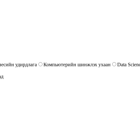
несийн удирдлага
Компьютерийн шинжлэх ухаан
Data Scien
ад